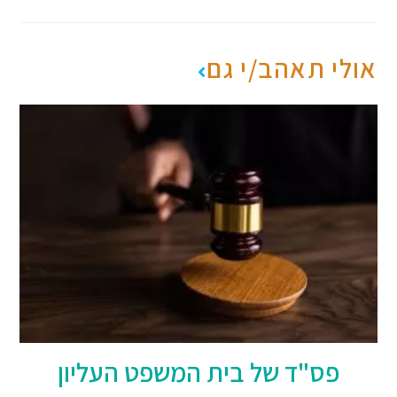
אולי תאהב/י גם
פס"ד של בית המשפט העליון