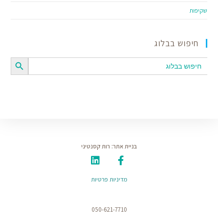
שקיפות
חיפוש בבלוג
SEARCH BUTTON
Search
for:
בניית אתר: רות קסנטיני
מדיניות פרטיות
050-621-7710