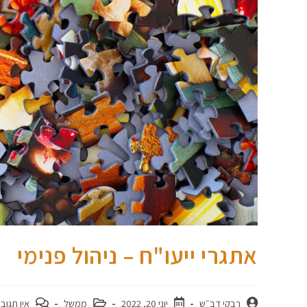
אתגרי ייעו"ח – ניהול פנימי
רבקי דב״ש
יוני 20, 2022
ממשל
אין תגוב