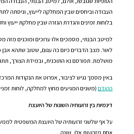
הסופיות שגובשו, אולם, למיטב הבנתי, העבודה המ
העבודה וביחסים שבין המחלקה לייעוץ, וניסתה לתת
בלוחות זמינים והגדרת הגזרה שבין מחלקת ייעוץ ו
למיטב הבנתי, מסמכים אלו ערוכים ומוכנים מזה מס
לאור. מצב הדברים כיום כה עגום, שטוב שתהא אבן 
מושלמת. תפורסם נא התוכנית, ובמידת הצורך, תתו
באין מסמך נגיש לציבור, אפרוט את הנקודות המרכזי
הקודם
(משנים המגיעים מחוץ למחלקה, לוחות זמנים
דינמיות בין זרועותיה השונות של היועצת
על אף שלשני זרועותיה של היועצת המשפטית לממשל
אחת מזרועות אלו, שונה.