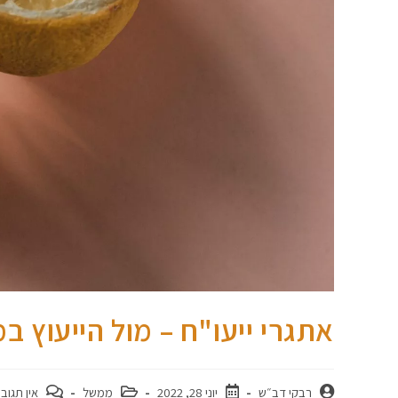
אתגרי ייעו"ח – מול הייעוץ ב
רבקי דב״ש
יוני 28, 2022
ממשל
אין תגוב