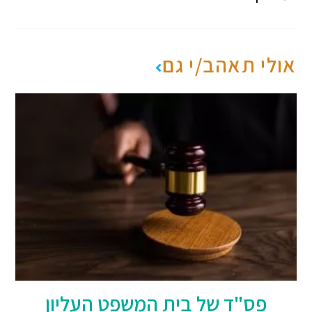
אולי תאהב/י גם
פס"ד של בית המשפט העליון