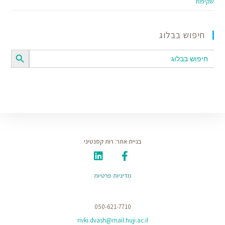
שקיפות
חיפוש בבלוג
SEARCH BUTTON
Search
for:
בניית אתר: רות קסנטיני
מדיניות פרטיות
050-621-7710
rivki.dvash@mail.huji.ac.il