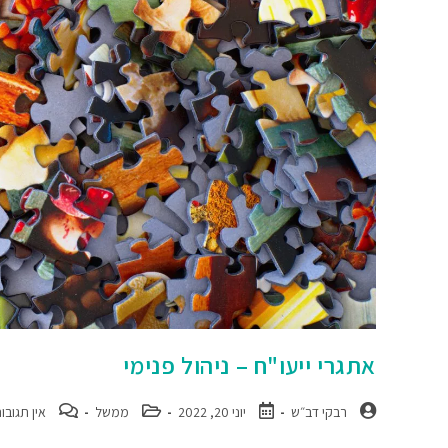
אתגרי ייעו"ח – ניהול פנימי
רבקי דב״ש
יוני 20, 2022
ממשל
אין תגובו