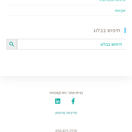
שקיפות
חיפוש בבלוג
SEARCH BUTTON
Search
for:
בניית אתר: רות קסנטיני
מדיניות פרטיות
050-621-7710